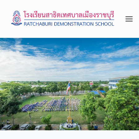
โรงเรีย
จังหวัด
ราชบุรี
นสาธิต
เทศบา
ลเมือง
ราชบุรี
สถาน
ศึกษา
รางวัล
พระรา
ชทาน