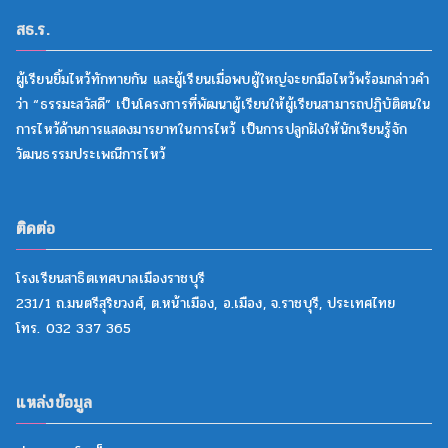
สธ.ร.
ผู้เรียนยิ้มไหว้ทักทายกัน และผู้เรียนเมื่อพบผู้ใหญ่จะยกมือไหว้พร้อมกล่าวคำ
ว่า “ธรรมะสวัสดี” เป็นโครงการที่พัฒนาผู้เรียนให้ผู้เรียนสามารถปฏิบัติตนใน
การไหว้ด้านการแสดงมารยาทในการไหว้ เป็นการปลูกฝังให้นักเรียนรู้จัก
วัฒนธรรมประเพณีการไหว้
ติดต่อ
โรงเรียนสาธิตเทศบาลเมืองราชบุรี
231/1 ถ.มนตรีสุริยวงศ์, ต.หน้าเมือง, อ.เมือง, จ.ราชบุรี, ประเทศไทย
โทร. 032 337 365
แหล่งข้อมูล