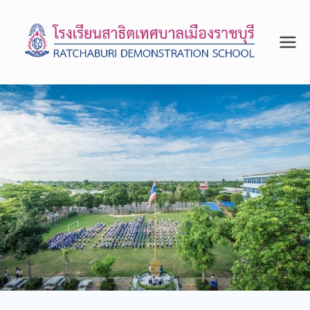
โรงเรีย
จังหวัด
ราชบุรี
นสาธิต
เทศบา
ลเมือง
ราชบุรี
สถาน
ศึกษา
รางวัล
พระรา
ชทาน