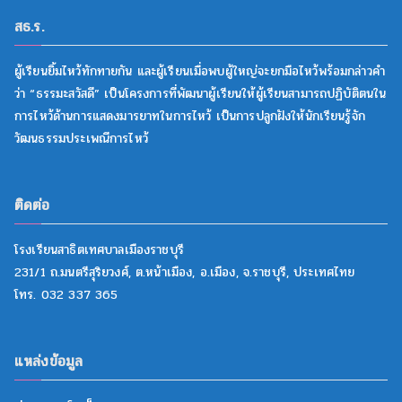
สธ.ร.
ผู้เรียนยิ้มไหว้ทักทายกัน และผู้เรียนเมื่อพบผู้ใหญ่จะยกมือไหว้พร้อมกล่าวคำ
ว่า “ธรรมะสวัสดี” เป็นโครงการที่พัฒนาผู้เรียนให้ผู้เรียนสามารถปฏิบัติตนใน
การไหว้ด้านการแสดงมารยาทในการไหว้ เป็นการปลูกฝังให้นักเรียนรู้จัก
วัฒนธรรมประเพณีการไหว้
ติดต่อ
โรงเรียนสาธิตเทศบาลเมืองราชบุรี
231/1 ถ.มนตรีสุริยวงศ์, ต.หน้าเมือง, อ.เมือง, จ.ราชบุรี, ประเทศไทย
โทร. 032 337 365
แหล่งข้อมูล