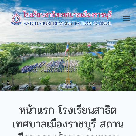
โรงเรีย
จังหวัด
ราชบุรี
นสาธิต
เทศบา
ลเมือง
ราชบุรี
สถาน
ศึกษา
รางวัล
พระรา
ชทาน
หน้าแรก-โรงเรียนสาธิต
เทศบาลเมืองราชบุรี สถาน