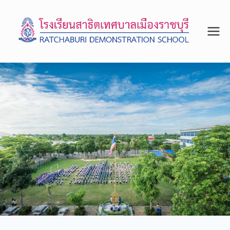
โรงเรีย
จังหวัด
ราชบุรี
นสาธิต
เทศบา
ลเมือง
ราชบุรี
สถาน
ศึกษา
รางวัล
พระรา
ชทาน