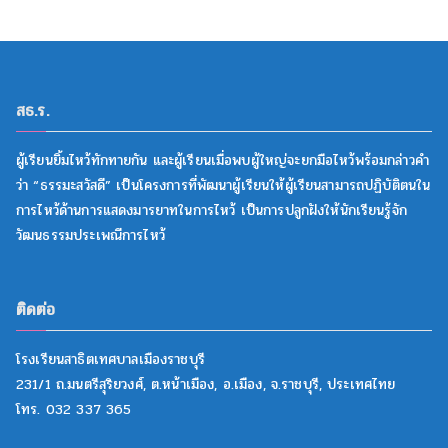
สธ.ร.
ผู้เรียนยิ้มไหว้ทักทายกัน และผู้เรียนเมื่อพบผู้ใหญ่จะยกมือไหว้พร้อมกล่าวคำ
ว่า “ธรรมะสวัสดี” เป็นโครงการที่พัฒนาผู้เรียนให้ผู้เรียนสามารถปฏิบัติตนใน
การไหว้ด้านการแสดงมารยาทในการไหว้ เป็นการปลูกฝังให้นักเรียนรู้จัก
วัฒนธรรมประเพณีการไหว้
ติดต่อ
โรงเรียนสาธิตเทศบาลเมืองราชบุรี
231/1 ถ.มนตรีสุริยวงศ์, ต.หน้าเมือง, อ.เมือง, จ.ราชบุรี, ประเทศไทย
โทร. 032 337 365