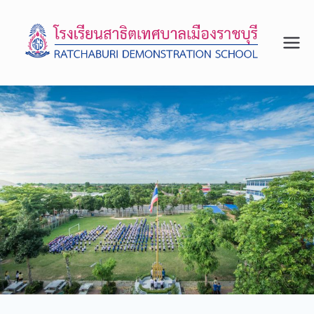
โรงเรีย
จังหวัด
ราชบุรี
นสาธิต
เทศบา
ลเมือง
ราชบุรี
สถาน
ศึกษา
รางวัล
พระรา
ชทาน