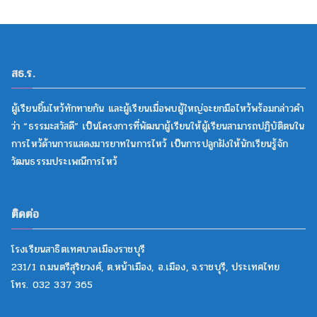
สธ.ร.
ผู้เรียนยิ้มไหว้ทักทายกัน และผู้เรียนเมื่อพบผู้ใหญ่จะยกมือไหว้พร้อมกล่าวคำ
ว่า “ธรรมะสวัสดี” เป็นโครงการที่พัฒนาผู้เรียนให้ผู้เรียนสามารถปฏิบัติตนใน
การไหว้ด้านการแสดงมารยาทในการไหว้ เป็นการปลูกฝังให้นักเรียนรู้จัก
วัฒนธรรมประเพณีการไหว้
ติดต่อ
โรงเรียนสาธิตเทศบาลเมืองราชบุรี
231/1 ถ.มนตรีสุริยวงศ์, ต.หน้าเมือง, อ.เมือง, จ.ราชบุรี, ประเทศไทย
โทร. 032 337 365