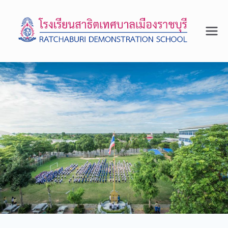
โรงเรีย
จังหวัด
ราชบุรี
นสาธิต
เทศบา
ลเมือง
ราชบุรี
สถาน
ศึกษา
รางวัล
พระรา
ชทาน